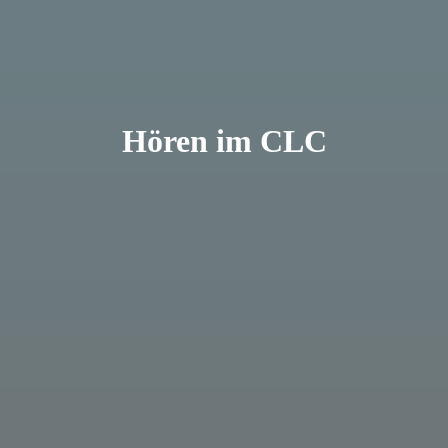
Hören im CLC