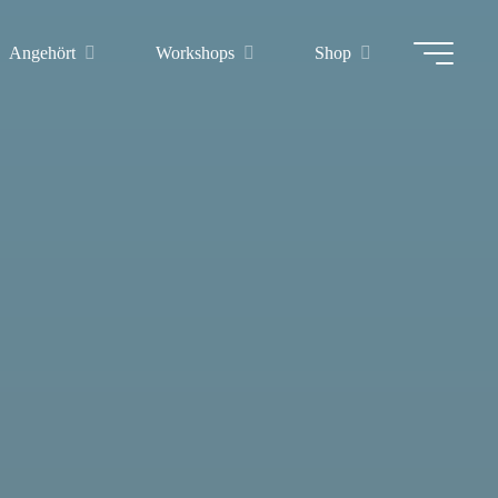
Angehört
Workshops
Shop